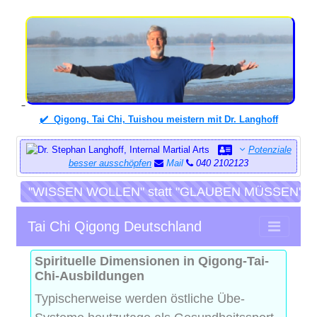
✔️ Qigong, Tai Chi, Tuishou meistern mit Dr. Langhoff
Potenziale
besser ausschöpfen
Mail
040 2102123
"WISSEN WOLLEN" statt "GLAUBEN MÜSSEN"
Tai Chi Qigong Deutschland
Spirituelle Dimensionen in Qigong-Tai-
Chi-Ausbildungen
Typischerweise werden östliche Übe-