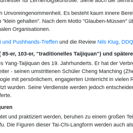
radmesser für Lernerfolgskontrolle. Siehe auch die Semi
igen Unvoreingenommenheit. Es besteht kaum innere Bere
ich "klein gehalten". Nach dem Motto "Glauben-Müssen" ü
nalen Organisationen.
i und Pushhands-Treffen
und die Review
Nils Klug, DDQ
85-er, 103-er, "traditionelles Taijiquan") und später
 des Yang-Taijiquan des 19. Jahrhunderts. Er hat der Ver
weiter - seinen umstrittenen Schüler Cheng Manching (
ogie mit persönlichem, engagierten Unterricht in viele
setzt wurden. Seine Verdienste werden jedoch entscheide
ferte.
guren
chtet und praktiziert werden, beruhen zu einem großen T
. Die Figuren dieser Tai-Chi-Langform werden auch als 