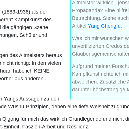
Altmeister wirklich - jen
Propaganda? Eine hilfreic
 (1883-1936) als der
Betrachtung. Siehe auc
nneren“ Kampfkunst des
Artikel
Yang Chengfu
.
all die gängigen Szene-
ichungen, Schüler und
Was ich mir wünschen wü
unverifizierten Credos 
Glaubensgemeinschafte
gen des Altmeisters heraus
 nicht richtig: In den vielen
Aufgrund meiner Forsch
Chuan habe ich KEINE
Kampfkunst richte ich mi
vorher aus anderen -
abweichen. Zusätzliche
darunter höchstrangige M
en Yangs Aussagen zu den
nde Wushu-Prinzipien, denen eine tiefe Weisheit zugrunde
igong für mich das wirklich Grundlegende und nicht di
-Einheit, Faszien-Arbeit und Resilienz.