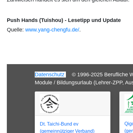
Push Hands (Tuishou) - Lesetipp und Update
Quelle:
www.yang-chengfu.de/
.
Datenschutz
© 1996-2025 Berufliche W
Module / Bildungsurlaub (Lehrer-ZPP, Au
Qig
Dt. Taichi-Bund ev
(ge
(gemeinnütziger Verband)