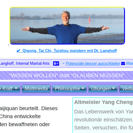
✔️ Qigong, Tai Chi, Tuishou meistern mit Dr. Langhoff
Potenziale besser ausschöpfen
Mai
"WISSEN WOLLEN" statt "GLAUBEN MÜSSEN"
e Kraft
Multimedia
Philosophie
Übungen
Verb
Altmeister Yang Chengf
jiquan beurteilt. Dieses
Das Lebenswerk von Yan
China entwickelte
revolutionär einschätzen
 den bewaffneten oder
Seiten, versuchen, ihn f