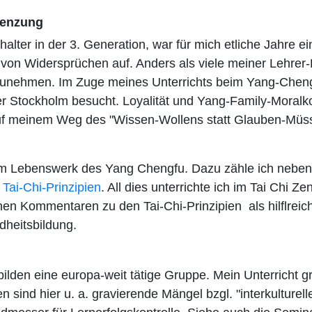
renzung
alter in der 3. Generation, war für mich etliche Jahre e
 von Widersprüchen auf. Anders als viele meiner Lehrer-
 hinzunehmen. Im Zuge meines Unterrichts beim Yang-Che
 Stockholm besucht. Loyalität und Yang-Family-Moralk
auf meinem Weg des "Wissen-Wollens statt Glauben-Müs
m Lebenswerk des Yang Chengfu. Dazu zähle ich neben d
n
Tai-Chi-Prinzipien
. All dies unterrichte ich im Tai Chi 
inen Kommentaren zu den Tai-Chi-Prinzipien als hilflreic
dheitsbildung.
lden eine europa-weit tätige Gruppe. Mein Unterricht g
sind hier u. a. gravierende Mängel bzgl. "interkulturell