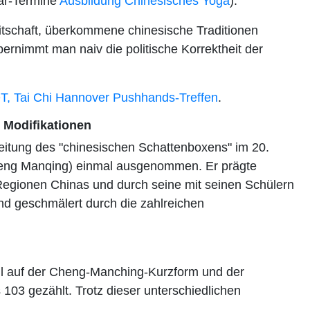
nar-Termine
Ausbildung Chinesisches Yoga
).
itschaft, überkommene chinesische Traditionen
bernimmt man naiv die politische Korrektheit der
T, Tai Chi Hannover Pushhands-Treffen
.
e Modifikationen
breitung des "chinesischen Schattenboxens" im 20.
Zheng Manqing) einmal ausgenommen. Er prägte
n Regionen Chinas und durch seine mit seinen Schülern
nd geschmälert durch die zahlreichen
eil auf der Cheng-Manching-Kurzform und der
103 gezählt. Trotz dieser unterschiedlichen