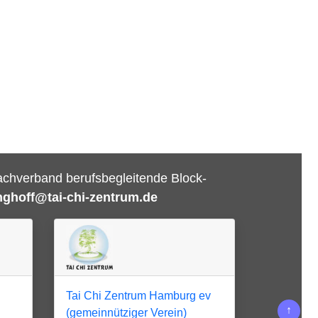
Dachverband berufsbegleitende Block-
nghoff@tai-chi-zentrum.de
Tai Chi Zentrum Hamburg ev
↑
(gemeinnütziger Verein)