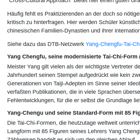
"Cross-Cultural Approach" bietet hier einen guten G
Häufig fehlt es Praktizierenden an der doch so nöt
kritisch zu hinterfragen. Hier werden Schüler künstl
chinesischen Familien-Dynastien und ihrer internatio
Siehe dazu das DTB-Netzwerk
Yang-Chengfu-Tai-Ch
Yang Chengfu, seine modernisierte Tai-Chi-Form ( 
Meister Yang gilt vielen als der wichtigste Vertreter
Jahrhundert seinen Stempel aufgedrückt wie kein z
Generationen von Taiji-Adepten im Sinne seiner Ideol
verfaßten Publikationen, die in viele Sprachen über
Fehlentwicklungen, für die er selbst die Grundlage lie
Yang-Chengu und seine Standard-Form mit 85 Fi
Die Tai-Chi-Formen, die heutzutage weltweit unterri
Langform mit 85 Figuren seines Lehrers Yang Chengfu
Zählweisen handelt es sich um den gleichen Ablauf.